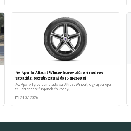
Az Apollo Altrust Winter bevezetése A nedves
tapadási osztályzattal és 15 mérettel
Az Apollo Tyres bemutatta az Altrust Wintert, egy új európai
téli abroncsot furgonok és könnyű…
24.07.2026