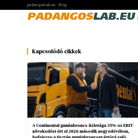
padangoslab.eu · Blog
PADANGOS
LAB.EU
Kapcsolódó cikkek
A Continental gumiabroncs-üzletága 35%-os EBIT-
növekedést ért el 2026 második negyedévében,
befejezve a tisztán gumiabroncsgyártóvá való