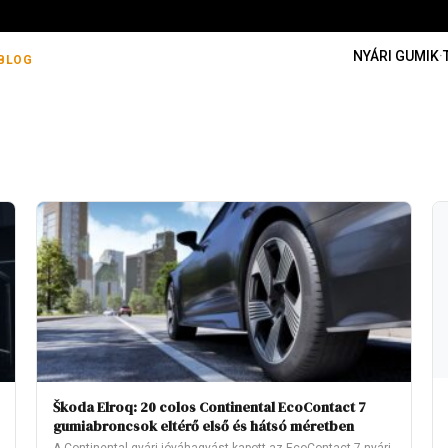
NYÁRI GUMIK
·
BLOG
Škoda Elroq: 20 colos Continental EcoContact 7
gumiabroncsok eltérő első és hátsó méretben