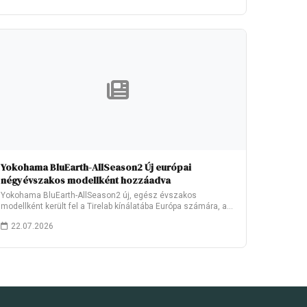
Yokohama BluEarth-AllSeason2 Új európai
négyévszakos modellként hozzáadva
Yokohama BluEarth-AllSeason2 új, egész évszakos
modellként került fel a Tirelab kínálatába Európa számára, a
2026.…
22.07.2026