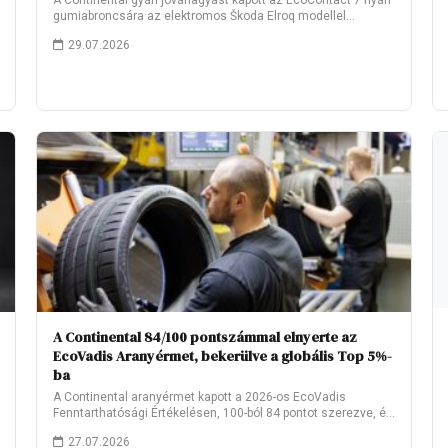
A Continental gyári jóváhagyást kapott az EcoContact 7 nyári
gumiabroncsára az elektromos Škoda Elroq modellel…
29.07.2026
A Continental 84/100 pontszámmal elnyerte az
EcoVadis Aranyérmet, bekerülve a globális Top 5%-
ba
A Continental aranyérmet kapott a 2026-os EcoVadis
Fenntarthatósági Értékelésen, 100-ból 84 pontot szerezve, és
ezzel…
27.07.2026