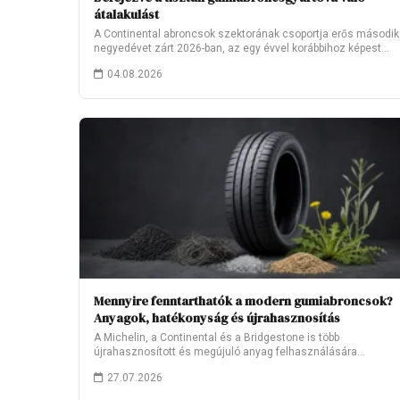
átalakulást
A Continental abroncsok szektorának csoportja erős második
negyedévet zárt 2026-ban, az egy évvel korábbihoz képest…
04.08.2026
Mennyire fenntarthatók a modern gumiabroncsok?
Anyagok, hatékonyság és újrahasznosítás
A Michelin, a Continental és a Bridgestone is több
újrahasznosított és megújuló anyag felhasználására
törekszik.…
27.07.2026