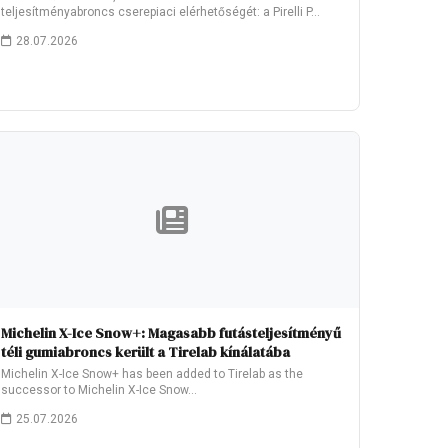
teljesítményabroncs cserepiaci elérhetőségét: a Pirelli P…
28.07.2026
Michelin X-Ice Snow+: Magasabb futásteljesítményű
téli gumiabroncs került a Tirelab kínálatába
Michelin X-Ice Snow+ has been added to Tirelab as the
successor to Michelin X-Ice Snow…
25.07.2026