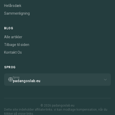
Helårsdæk
Sammenligning
BLOG
Alle artikler
Tilbage til siden
Kontakt Os
SPROG
Sprog
padangoslab.eu
© 2026 padangoslab.eu
Dette site indeholder affiliate-links. vi kan modtage kompensation, når du
klikker på visse links.