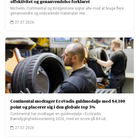
effektivitet og genanvendelse forklaret
Michelin, Continental og Bridgestone sigter alle mod at bruge flere
genanvendte og vedvarende materialer. Her…
27.07.2026
Continental modtager EcoVadis guldmedalje med 84/100
point og placerer sig i den globale top 5%
Continental har modtaget en guldmedalje i EcoVadis
Bæredygtighedsvurdering 2026, med en score på 84 ud…
27.07.2026