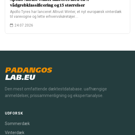
vådgrebklassificering og 15 størrelser
Apollo Tyres har lanceret Altrust Winter, et nyt europæisk vinterdæk
til varevogne og lette erhvervskøretøjer.…
24.07.2026
PADANGOS
LAB.EU
Den mest omfattende dæktestdatabase. uafhængige
anmeldelser, prissammenligning og ekspertanalyse.
UDFORSK
Sommerdæk
Vinterdæk