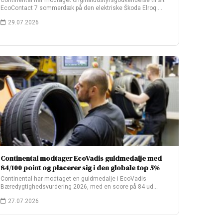
Continental har modtaget originaludstyrsgodkendelse til sit
EcoContact 7 sommerdæk på den elektriske Škoda Elroq.
Fabriksopsætningen…
29.07.2026
Continental modtager EcoVadis guldmedalje med
84/100 point og placerer sig i den globale top 5%
Continental har modtaget en guldmedalje i EcoVadis
Bæredygtighedsvurdering 2026, med en score på 84 ud…
27.07.2026