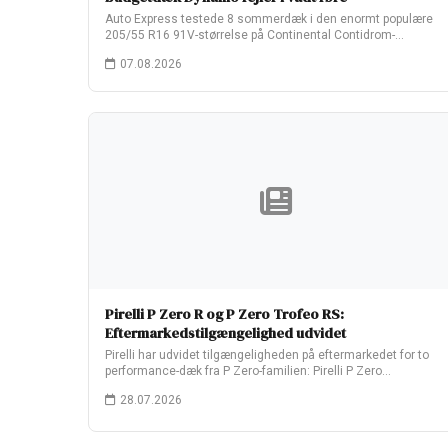
Auto Express testede 8 sommerdæk i den enormt populære
205/55 R16 91V-størrelse på Continental Contidrom-
testbanen…
07.08.2026
Pirelli P Zero R og P Zero Trofeo RS:
Eftermarkedstilgængelighed udvidet
Pirelli har udvidet tilgængeligheden på eftermarkedet for to
performance-dæk fra P Zero-familien: Pirelli P Zero…
28.07.2026