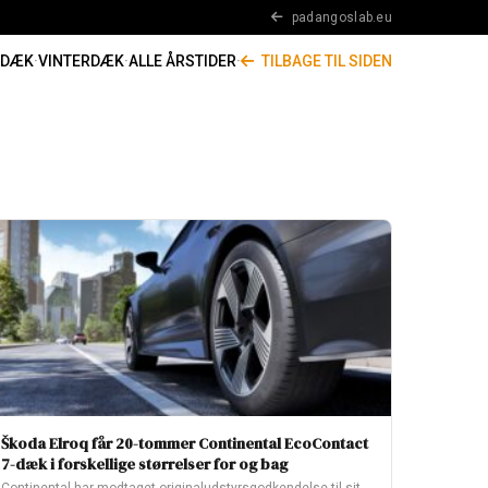
padangoslab.eu
RDÆK
·
VINTERDÆK
·
ALLE ÅRSTIDER
·
TILBAGE TIL SIDEN
Škoda Elroq får 20-tommer Continental EcoContact
7-dæk i forskellige størrelser for og bag