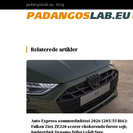
padangoslab.eu · Blog
PADANGOS
LAB.EU
Relaterede artikler
Auto Express sommerdæktest 2026 (205/55 R16):
Falken Ziex ZE320 scorer chokerende første sejr,
budgetdæk Dynamo fejler i vådt føre