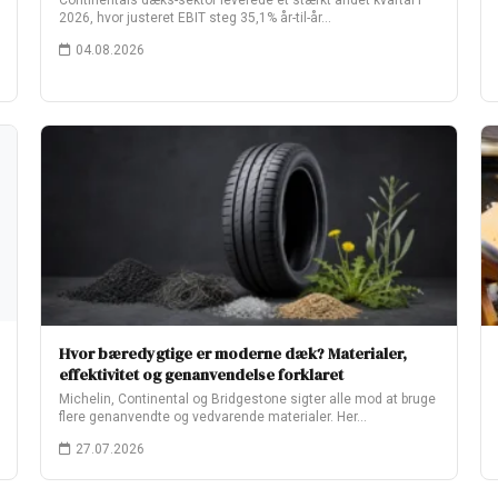
Continentals dæks-sektor leverede et stærkt andet kvartal i
2026, hvor justeret EBIT steg 35,1% år-til-år…
04.08.2026
Hvor bæredygtige er moderne dæk? Materialer,
effektivitet og genanvendelse forklaret
Michelin, Continental og Bridgestone sigter alle mod at bruge
flere genanvendte og vedvarende materialer. Her…
27.07.2026