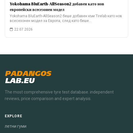
Yokohama BluEarth-AllSeason2 добавен като нов
европейски всесезонен модел
Yokohama BluEarth-AllSeason2 беше добавен към Tirelab като нов
всесезонен модел за Европа, след като беше…
22.07.2026
PADANGOS
LAB.EU
The most comprehensive tyre test database. independent
reviews, price comparison and expert analysis.
EXPLORE
летни гуми