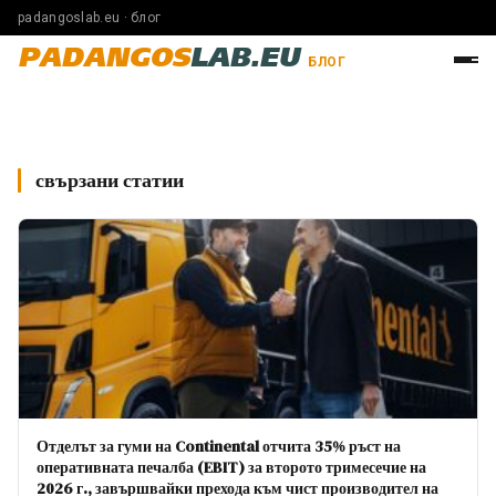
padangoslab.eu · блог
PADANGOS
LAB.EU
БЛОГ
свързани статии
Отделът за гуми на Continental отчита 35% ръст на
оперативната печалба (EBIT) за второто тримесечие на
2026 г., завършвайки прехода към чист производител на