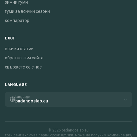
зимни гуми
гуми за всички сезони
компаратор
БЛОГ
всички статии
обратно към сайта
свържете се с нас
LANGUAGE
Language
padangoslab.eu
© 2026 padangoslab.eu
този сайт включва партньорски връзки. може да получим компенсация,