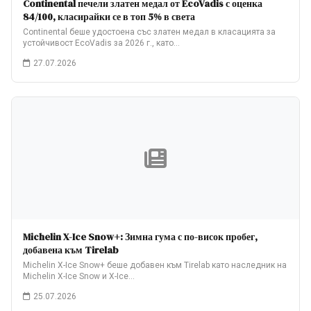
Continental печели златен медал от EcoVadis с оценка
84/100, класирайки се в топ 5% в света
Continental беше удостоена със златен медал в класацията за
устойчивост EcoVadis за 2026 г., като…
27.07.2026
Michelin X-Ice Snow+: Зимна гума с по-висок пробег,
добавена към Tirelab
Michelin X-Ice Snow+ беше добавен към Tirelab като наследник на
Michelin X-Ice Snow и X-Ice…
25.07.2026