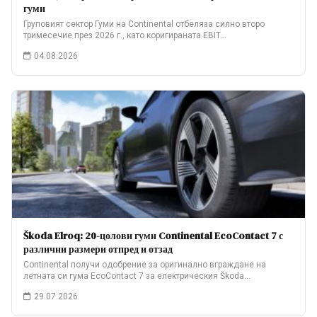
гуми
Груповият сектор Гуми на Continental отбеляза силно второ
тримесечие през 2026 г., като коригираната EBIT…
04.08.2026
Škoda Elroq: 20-цолови гуми Continental EcoContact 7 с
различни размери отпред и отзад
Continental получи одобрение за оригинално вграждане на
летната си гума EcoContact 7 за електрическия Škoda…
29.07.2026