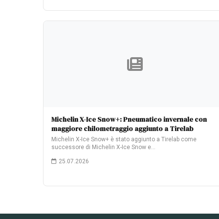
Michelin X-Ice Snow+: Pneumatico invernale con
maggiore chilometraggio aggiunto a Tirelab
Michelin X-Ice Snow+ è stato aggiunto a Tirelab come
successore di Michelin X-Ice Snow e…
25.07.2026