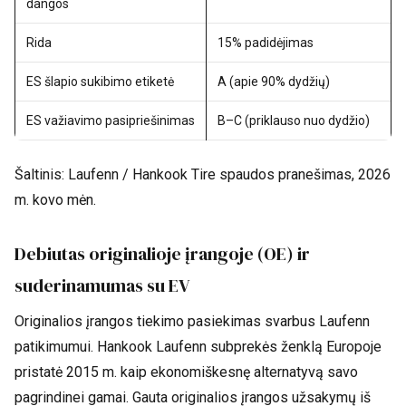
dangos
Rida
15% padidėjimas
ES šlapio sukibimo etiketė
A (apie 90% dydžių)
ES važiavimo pasipriešinimas
B–C (priklauso nuo dydžio)
Šaltinis: Laufenn / Hankook Tire spaudos pranešimas, 2026
m. kovo mėn.
Debiutas originalioje įrangoje (OE) ir
suderinamumas su EV
Originalios įrangos tiekimo pasiekimas svarbus Laufenn
patikimumui. Hankook Laufenn subprekės ženklą Europoje
pristatė 2015 m. kaip ekonomiškesnę alternatyvą savo
pagrindinei gamai. Gauta originalios įrangos užsakymų iš