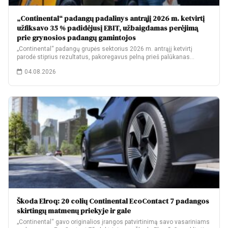
„Continental“ padangų padalinys antrąjį 2026 m. ketvirtį
užfiksavo 35 % padidėjusį EBIT, užbaigdamas perėjimą
prie grynosios padangų gamintojos
„Continental“ padangų grupės sektorius 2026 m. antrąjį ketvirtį
parodė stiprius rezultatus, pakoregavus pelną prieš palūkanas…
04.08.2026
Škoda Elroq: 20 colių Continental EcoContact 7 padangos
skirtingų matmenų priekyje ir gale
„Continental“ gavo originalios įrangos patvirtinimą savo vasariniams