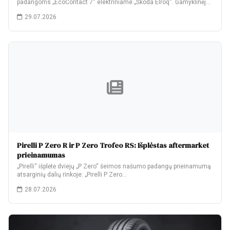
padangoms „EcoContact 7“ elektriniame „Škoda Elroq“. Gamyklinėje
komplektacijoje…
29.07.2026
Pirelli P Zero R ir P Zero Trofeo RS: Išplėstas aftermarket
prieinamumas
„Pirelli“ išplėtė dviejų „P Zero“ šeimos našumo padangų prieinamumą
atsarginių dalių rinkoje: „Pirelli P Zero…
28.07.2026