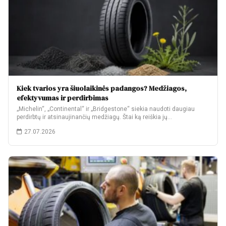
Kiek tvarios yra šiuolaikinės padangos? Medžiagos,
efektyvumas ir perdirbimas
„Michelin“, „Continental“ ir „Bridgestone“ siekia naudoti daugiau
perdirbtų ir atsinaujinančių medžiagų. Štai ką reiškia jų…
27.07.2026