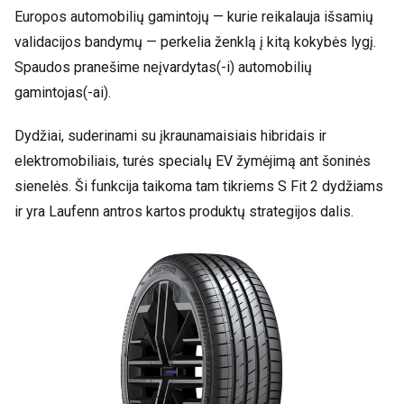
Europos automobilių gamintojų — kurie reikalauja išsamių
validacijos bandymų — perkelia ženklą į kitą kokybės lygį.
Spaudos pranešime neįvardytas(-i) automobilių
gamintojas(-ai).
Dydžiai, suderinami su įkraunamaisiais hibridais ir
elektromobiliais, turės specialų EV žymėjimą ant šoninės
sienelės. Ši funkcija taikoma tam tikriems S Fit 2 dydžiams
ir yra Laufenn antros kartos produktų strategijos dalis.