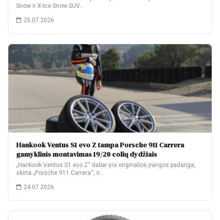
Snow ir X-Ice Snow SUV…
25.07.2026
Hankook Ventus S1 evo Z tampa Porsche 911 Carrera
gamyklinis montavimas 19/20 colių dydžiais
„Hankook Ventus S1 evo Z“ dabar yra originalios įrangos padanga,
skirta „Porsche 911 Carrera“, ir…
24.07.2026