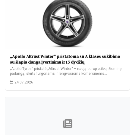
„Apollo Altrust Winter“ pristatoma su A klasės sukibimo
su šlapia danga įvertinimu ir 15 dydžių
„Apollo Tyres“ pristatė „Altrust Winter“ – naują europietišką žieminę
padangą, skirtą furgonams ir lengvosioms komercinėms…
24.07.2026