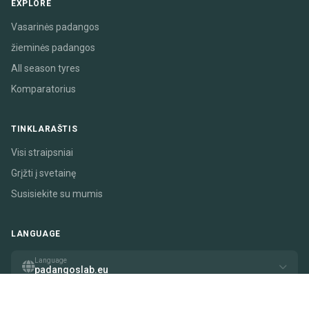
EXPLORE
Vasarinės padangos
žieminės padangos
All season tyres
Komparatorius
TINKLARAŠTIS
Visi straipsniai
Grįžti į svetainę
Susisiekite su mumis
LANGUAGE
Language
padangoslab.eu