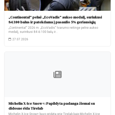
„Continental“ pelnė „EcoVadis“ aukso medalį, surinkusi
84/100 balus ir patekdama į pasaulio 5% geriausiųjų
„Continental“ 2026 m. „EcoVadis“ tvarumo reitinge pelnė aukso
medalį, surinkusi 84 iš 100 balų ir…
27.07.2026
Michelin X-Ice Snow+: Papildyta padanga žiemai su
didesne rida Tirelab
Michelin X-Ice Snow+ buvo pridėta prie Tirelab kaip Michelin X-Ice