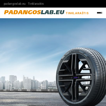
padangoslab.eu · Tinklaraštis
PADANGOS
LAB.EU
TINKLARAŠTIS