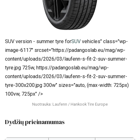
SUV version - summer tyre for
SUV
vehicles" class="wp-
image-6117" srcset="https://padangoslab.eu/mag/wp-
content/uploads/2026/03/laufenn-s-fit-2-suv-summer-
tyre.jpg 725w, https://padangoslab.eu/mag/wp-
content/uploads/2026/03/laufenn-s-fit-2-suv-summer-
tyre-300x200.jpg 300w" sizes="auto, (max-width: 725px)
100vw, 725px" />
Nuotrauka: Laufenn / Hankook Tire Europe
Dydžių prieinamumas