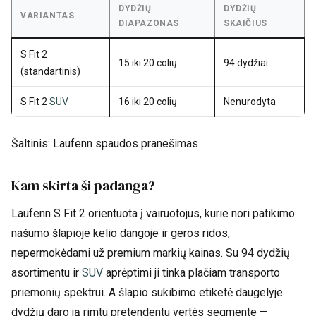
DYDŽIŲ
DYDŽIŲ
VARIANTAS
DIAPAZONAS
SKAIČIUS
S Fit 2
15 iki 20 colių
94 dydžiai
(standartinis)
S Fit 2
SUV
16 iki 20 colių
Nenurodyta
Šaltinis: Laufenn spaudos pranešimas
Kam skirta ši padanga?
Laufenn S Fit 2 orientuota į vairuotojus, kurie nori patikimo
našumo šlapioje kelio dangoje ir geros ridos,
nepermokėdami už premium markių kainas. Su 94 dydžių
asortimentu ir
SUV
aprėptimi ji tinka plačiam transporto
priemonių spektrui. A šlapio sukibimo etiketė daugelyje
dydžių daro ją rimtu pretendentu vertės segmente —