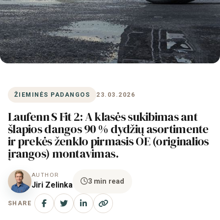
ŽIEMINĖS PADANGOS
23.03.2026
Laufenn S Fit 2: A klasės sukibimas ant
šlapios dangos 90 % dydžių asortimente
ir prekės ženklo pirmasis OE (originalios
įrangos) montavimas.
AUTHOR
3 min read
Jiri Zelinka
SHARE