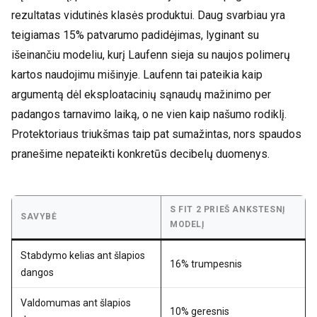
rezultatas vidutinės klasės produktui. Daug svarbiau yra
teigiamas 15% patvarumo padidėjimas, lyginant su
išeinančiu modeliu, kurį Laufenn sieja su naujos polimerų
kartos naudojimu mišinyje. Laufenn tai pateikia kaip
argumentą dėl eksploatacinių sąnaudų mažinimo per
padangos tarnavimo laiką, o ne vien kaip našumo rodiklį.
Protektoriaus triukšmas taip pat sumažintas, nors spaudos
pranešime nepateikti konkretūs decibelų duomenys.
S FIT 2 PRIEŠ ANKSTESNĮ
SAVYBĖ
MODELĮ
Stabdymo kelias ant šlapios
16% trumpesnis
dangos
Valdomumas ant šlapios
10% geresnis