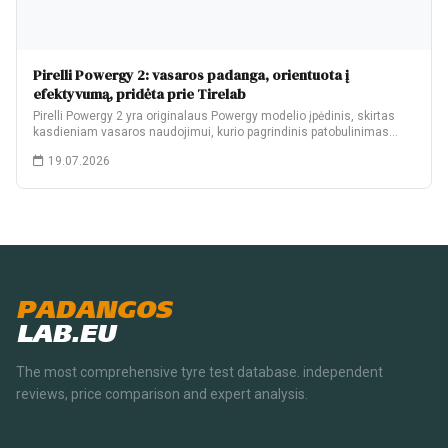
Pirelli Powergy 2: vasaros padanga, orientuota į
efektyvumą, pridėta prie Tirelab
Pirelli Powergy 2 yra originalaus Powergy modelio įpėdinis, skirtas
kasdieniam vasaros naudojimui, kurio pagrindinis patobulinimas…
19.07.2026
PADANGOS
LAB.EU
The most comprehensive tyre test database. independent
reviews, price comparison and expert analysis.