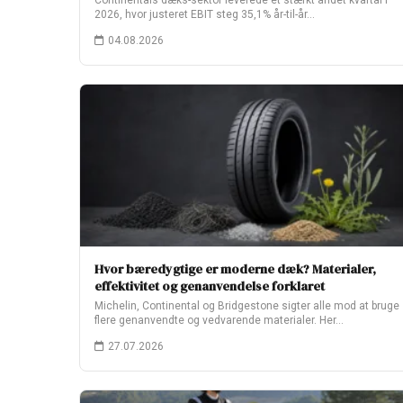
Continentals dæks-sektor leverede et stærkt andet kvartal i
2026, hvor justeret EBIT steg 35,1% år-til-år…
04.08.2026
Hvor bæredygtige er moderne dæk? Materialer,
effektivitet og genanvendelse forklaret
Michelin, Continental og Bridgestone sigter alle mod at bruge
flere genanvendte og vedvarende materialer. Her…
27.07.2026