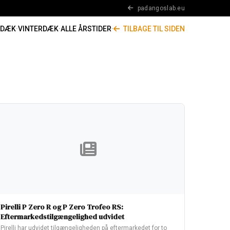
padangoslab.eu
RDÆK
·
VINTERDÆK
·
ALLE ÅRSTIDER
·
TILBAGE TIL SIDEN
Pirelli P Zero R og P Zero Trofeo RS:
Eftermarkedstilgængelighed udvidet
Pirelli har udvidet tilgængeligheden på eftermarkedet for to