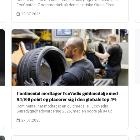
Continental har modtaget originaludstyrsgodkendelse til sit
EcoContact 7 sommerdæk på den elektriske Škoda Elroq.
Fabriksopsætningen…
29.07.2026
Continental modtager EcoVadis guldmedalje med
84/100 point og placerer sig i den globale top 5%
Continental har modtaget en guldmedalje i EcoVadis
Bæredygtighedsvurdering 2026, med en score på 84 ud…
27.07.2026