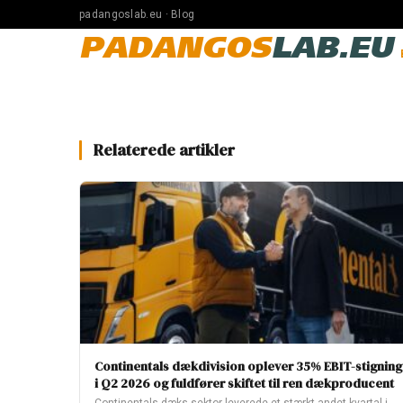
padangoslab.eu · Blog
PADANGOS
LAB.EU
Relaterede artikler
Continentals dækdivision oplever 35% EBIT-stigning
i Q2 2026 og fuldfører skiftet til ren dækproducent