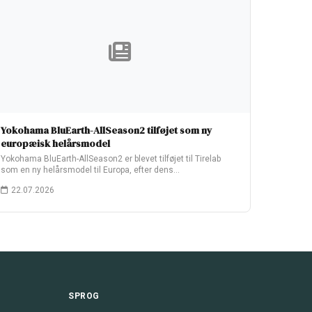
Yokohama BluEarth-AllSeason2 tilføjet som ny
europæisk helårsmodel
Yokohama BluEarth-AllSeason2 er blevet tilføjet til Tirelab
som en ny helårsmodel til Europa, efter dens…
22.07.2026
SPROG