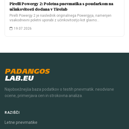
Pirelli Powergy 2: Poletna pnevmatika s poudarkom na
učinkovitosti dodana v Tirelab
Pirelli Powergy 2 je naslednik originalnega Powergyja, namenjen
vsakodnevni poletni uporabi z učinkovitostjo kot glavno…
19.07.2026
PADANGOS
LAB.EU
Najobsežnejša baza podatkov o testih pnevmatik. neodvisne
ocene, primerjava cen in strokovna analiza.
RAZIŠČI
Letne pnevmatike