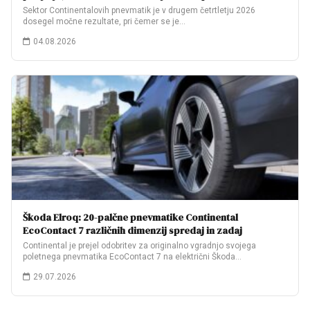
Sektor Continentalovih pnevmatik je v drugem četrtletju 2026
dosegel močne rezultate, pri čemer se je…
04.08.2026
Škoda Elroq: 20-palčne pnevmatike Continental
EcoContact 7 različnih dimenzij spredaj in zadaj
Continental je prejel odobritev za originalno vgradnjo svojega
poletnega pnevmatika EcoContact 7 na električni Škoda…
29.07.2026