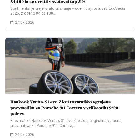
84/100 in se uvrstil v svetovni top 5 %
Continental je prejel zlato priznanje v oceni trajnostnosti EcoVadis
2026, z oceno 84 od 100…
27.07.2026
Hankook Ventus S1 evo Z kot tovarniško vgrajena
pnevmatika za Porsche 911 Carrera v velikostih 19/20
palcev
Pnevmatika Hankook Ventus S1 evo Z je zdaj originalna vgradna
pnevmatika za Porsche 911 Carrera,…
24.07.2026