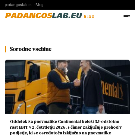
padangoslab.eu · Blog
PADANGOS
LAB.EU
BLOG
Sorodne vsebine
Oddelek za pnevmatike Continental beleži 35-odstotno
rast EBIT v 2. četrtletju 2026, s čimer zaključuje prehod v
podjetje, ki se osredotoča izključno na pnevmatike