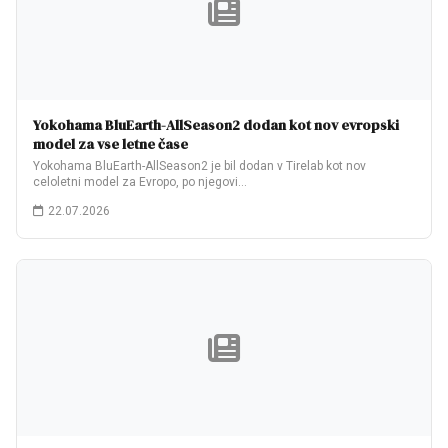
Yokohama BluEarth-AllSeason2 dodan kot nov evropski
model za vse letne čase
Yokohama BluEarth-AllSeason2 je bil dodan v Tirelab kot nov
celoletni model za Evropo, po njegovi…
22.07.2026