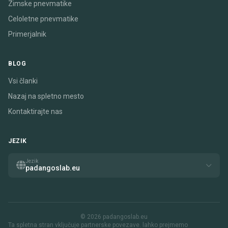
Zimske pnevmatike
Celoletne pnevmatike
Primerjalnik
BLOG
Vsi članki
Nazaj na spletno mesto
Kontaktirajte nas
JEZIK
Jezik
padangoslab.eu
© 2026 padangoslab.eu
Ta spletna stran vključuje partnerske povezave. lahko prejmemo