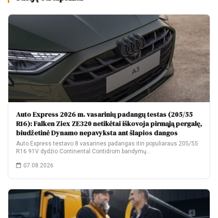
Auto Express 2026 m. vasarinių padangų testas (205/55
R16): Falken Ziex ZE320 netikėtai iškovoja pirmąją pergalę,
biudžetinė Dynamo nepavyksta ant šlapios dangos
Auto Express testavo 8 vasarines padangas itin populiaraus 205/55
R16 91V dydžio Continental Contidrom bandymų…
07.08.2026