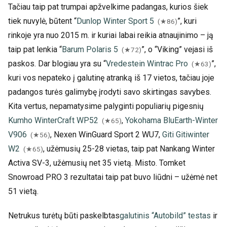
Tačiau taip pat trumpai apžvelkime padangas, kurios šiek
tiek nuvylė, būtent “
Dunlop Winter Sport 5
”, kuri
(★86)
rinkoje yra nuo 2015 m. ir kuriai labai reikia atnaujinimo – ją
taip pat lenkia “
Barum Polaris 5
”, o “Viking” vejasi iš
(★72)
paskos. Dar blogiau yra su “
Vredestein Wintrac Pro
”,
(★63)
kuri vos nepateko į galutinę atranką iš 17 vietos, tačiau joje
padangos turės galimybę įrodyti savo skirtingas savybes.
Kita vertus, nepamatysime palyginti populiarių pigesnių
Kumho WinterCraft WP52
,
Yokohama BluEarth-Winter
(★65)
V906
, Nexen WinGuard Sport 2 WU7,
Giti Gitiwinter
(★56)
W2
, užėmusių 25-28 vietas, taip pat Nankang Winter
(★65)
Activa SV-3, užėmusių net 35 vietą. Misto. Tomket
Snowroad PRO 3 rezultatai taip pat buvo liūdni – užėmė net
51 vietą.
Netrukus turėtų būti paskelbtas
galutinis “Autobild” testas
ir