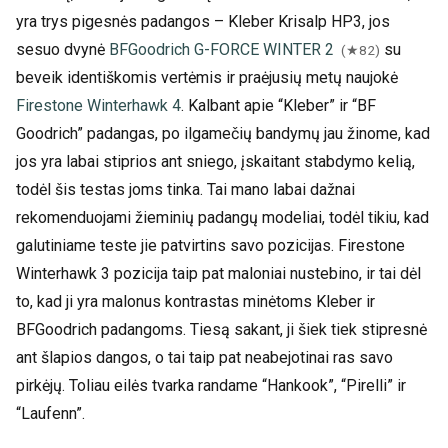
yra trys pigesnės padangos – Kleber Krisalp HP3, jos
sesuo dvynė
BFGoodrich G-FORCE WINTER 2
su
(★82)
beveik identiškomis vertėmis ir praėjusių metų naujokė
Firestone Winterhawk 4
. Kalbant apie “Kleber” ir “BF
Goodrich” padangas, po ilgamečių bandymų jau žinome, kad
jos yra labai stiprios ant sniego, įskaitant stabdymo kelią,
todėl šis testas joms tinka. Tai mano labai dažnai
rekomenduojami žieminių padangų modeliai, todėl tikiu, kad
galutiniame teste jie patvirtins savo pozicijas. Firestone
Winterhawk 3 pozicija taip pat maloniai nustebino, ir tai dėl
to, kad ji yra malonus kontrastas minėtoms Kleber ir
BFGoodrich padangoms. Tiesą sakant, ji šiek tiek stipresnė
ant šlapios dangos, o tai taip pat neabejotinai ras savo
pirkėjų. Toliau eilės tvarka randame “Hankook”, “Pirelli” ir
“Laufenn”.