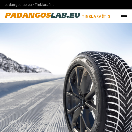
padangoslab.eu · Tinklaraštis
PADANGOS
LAB.EU
TINKLARAŠTIS