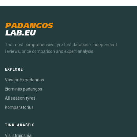
PADANGOS
LAB.EU
The most comprehensive tyre test database. independent
reviews, price comparison and expert analysis.
EXPLORE
Vasarinės padangos
žieminės padangos
All season tyres
Komparatorius
TINKLARAŠTIS
Visi straipsniai