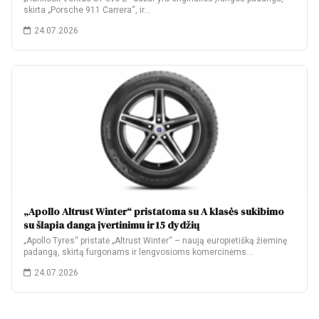
skirta „Porsche 911 Carrera“, ir…
24.07.2026
„Apollo Altrust Winter“ pristatoma su A klasės sukibimo
su šlapia danga įvertinimu ir 15 dydžių
„Apollo Tyres“ pristatė „Altrust Winter“ – naują europietišką žieminę
padangą, skirtą furgonams ir lengvosioms komercinėms…
24.07.2026