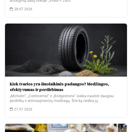
atsarginių dalių rinkoje: „Pirelli P Zero…
28.07.2026
Kiek tvarios yra šiuolaikinės padangos? Medžiagos,
efektyvumas ir perdirbimas
„Michelin“, „Continental“ ir „Bridgestone“ siekia naudoti daugiau
perdirbtų ir atsinaujinančių medžiagų. Štai ką reiškia jų…
27.07.2026