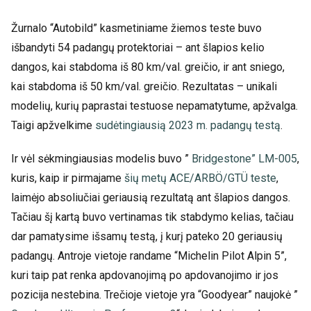
Žurnalo “Autobild” kasmetiniame žiemos teste buvo
išbandyti 54 padangų protektoriai – ant šlapios kelio
dangos, kai stabdoma iš 80 km/val. greičio, ir ant sniego,
kai stabdoma iš 50 km/val. greičio. Rezultatas – unikali
modelių, kurių paprastai testuose nepamatytume, apžvalga.
Taigi apžvelkime
sudėtingiausią 2023 m. padangų testą
.
Ir vėl sėkmingiausias modelis buvo ”
Bridgestone” LM-005
,
kuris, kaip ir pirmajame
šių metų ACE/ARBÖ/GTÜ teste
,
laimėjo absoliučiai geriausią rezultatą ant šlapios dangos.
Tačiau šį kartą buvo vertinamas tik stabdymo kelias, tačiau
dar pamatysime išsamų testą, į kurį pateko 20 geriausių
padangų. Antroje vietoje randame “Michelin Pilot Alpin 5”,
kuri taip pat renka apdovanojimą po apdovanojimo ir jos
pozicija nestebina. Trečioje vietoje yra “Goodyear” naujokė ”