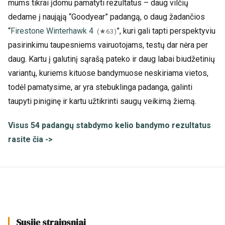
mums tikrai įdomu pamatyti rezultatus – daug vilčių
dedame į naująją “Goodyear” padangą, o daug žadančios
“
Firestone Winterhawk 4
”, kuri gali tapti perspektyviu
(★63)
pasirinkimu taupesniems vairuotojams, testų dar nėra per
daug. Kartu į galutinį sąrašą pateko ir daug labai biudžetinių
variantų, kuriems kituose bandymuose neskiriama vietos,
todėl pamatysime, ar yra stebuklinga padanga, galinti
taupyti piniginę ir kartu užtikrinti saugų veikimą žiemą.
Visus 54 padangų stabdymo kelio bandymo rezultatus
rasite čia ->
Susiję straipsniai