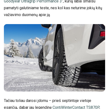
Goodyear Ultragrip Performance 3
“, kurią labai smalsu
pamatyti galutiniame teste, nes kol kas neturime jokių kitų
važiavimo duomenų apie ją.
Tačiau toliau darosi įdomu – prieš septintoje vietoje
esančią, dabar jau legendinę
ContiWinterContact TS870P
,