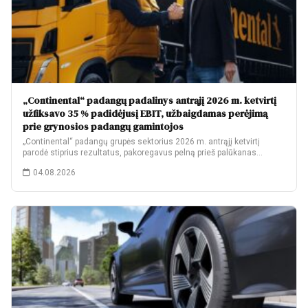
„Continental“ padangų padalinys antrąjį 2026 m. ketvirtį
užfiksavo 35 % padidėjusį EBIT, užbaigdamas perėjimą
prie grynosios padangų gamintojos
„Continental“ padangų grupės sektorius 2026 m. antrąjį ketvirtį
parodė stiprius rezultatus, pakoregavus pelną prieš palūkanas…
04.08.2026