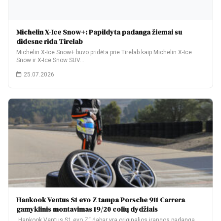
Michelin X-Ice Snow+: Papildyta padanga žiemai su
didesne rida Tirelab
Michelin X-Ice Snow+ buvo pridėta prie Tirelab kaip Michelin X-Ice
Snow ir X-Ice Snow SUV…
25.07.2026
Hankook Ventus S1 evo Z tampa Porsche 911 Carrera
gamyklinis montavimas 19/20 colių dydžiais
„Hankook Ventus S1 evo Z“ dabar yra originalios įrangos padanga,