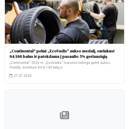
„Continental“ pelnė „EcoVadis“ aukso medalį, surinkusi
84/100 balus ir patekdama į pasaulio 5% geriausiųjų
„Continental“ 2026 m. „EcoVadis“ tvarumo reitinge pelnė aukso
medalį, surinkusi 84 iš 100 balų ir…
27.07.2026