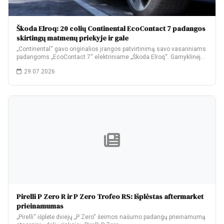
Škoda Elroq: 20 colių Continental EcoContact 7 padangos
skirtingų matmenų priekyje ir gale
„Continental“ gavo originalios įrangos patvirtinimą savo vasariniams
padangoms „EcoContact 7“ elektriniame „Škoda Elroq“. Gamyklinėje
komplektacijoje…
29.07.2026
Pirelli P Zero R ir P Zero Trofeo RS: Išplėstas aftermarket
prieinamumas
„Pirelli“ išplėtė dviejų „P Zero“ šeimos našumo padangų prieinamumą