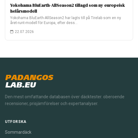
Yokohama BluEarth-AllSeason2 tillagd som ny europeisk
helårsmodell
Yokohama BluEarth-AllSeason2 har lagts till på Tirelab som en ny
året-runt-modell för Europa, efter dess…
22.07.2026
PADANGOS
LAB.EU
Den mest omfattande databasen över däcktester. oberoende
recensioner, prisjämförelser och expertanalyser.
UTFORSKA
Sommardäck