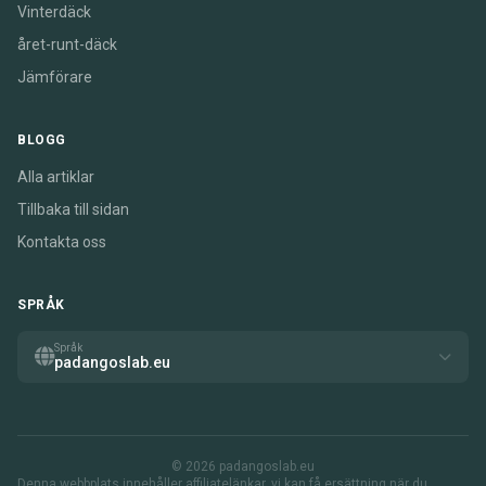
Vinterdäck
året-runt-däck
Jämförare
BLOGG
Alla artiklar
Tillbaka till sidan
Kontakta oss
SPRÅK
Språk
padangoslab.eu
© 2026 padangoslab.eu
Denna webbplats innehåller affiliatelänkar. vi kan få ersättning när du