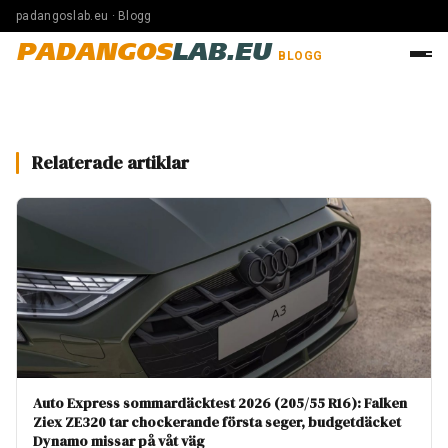
padangoslab.eu · Blogg
PADANGOS
LAB.EU
BLOGG
Relaterade artiklar
Auto Express sommardäcktest 2026 (205/55 R16): Falken
Ziex ZE320 tar chockerande första seger, budgetdäcket
Dynamo missar på våt väg