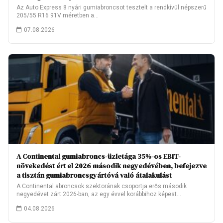
Az Auto Express 8 nyári gumiabroncsot tesztelt a rendkívül népszerű
205/55 R16 91V méretben a…
07.08.2026
A Continental gumiabroncs-üzletága 35%-os EBIT-
növekedést ért el 2026 második negyedévében, befejezve
a tisztán gumiabroncsgyártóvá való átalakulást
A Continental abroncsok szektorának csoportja erős második
negyedévet zárt 2026-ban, az egy évvel korábbihoz képest…
04.08.2026