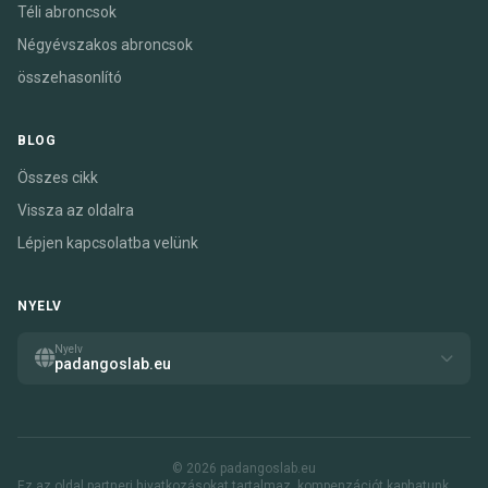
Téli abroncsok
Négyévszakos abroncsok
összehasonlító
BLOG
Összes cikk
Vissza az oldalra
Lépjen kapcsolatba velünk
NYELV
Nyelv
padangoslab.eu
© 2026 padangoslab.eu
Ez az oldal partneri hivatkozásokat tartalmaz. kompenzációt kaphatunk,