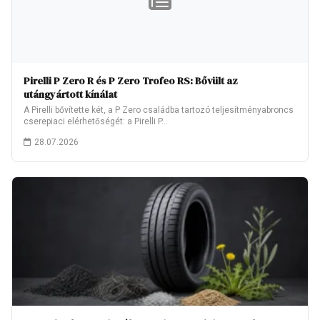
Pirelli P Zero R és P Zero Trofeo RS: Bővült az
utángyártott kínálat
A Pirelli bővítette két, a P Zero családba tartozó teljesítményabroncs
cserepiaci elérhetőségét: a Pirelli P…
28.07.2026