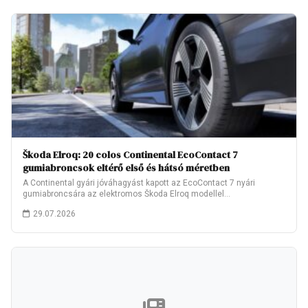
Škoda Elroq: 20 colos Continental EcoContact 7
gumiabroncsok eltérő első és hátsó méretben
A Continental gyári jóváhagyást kapott az EcoContact 7 nyári
gumiabroncsára az elektromos Škoda Elroq modellel…
29.07.2026