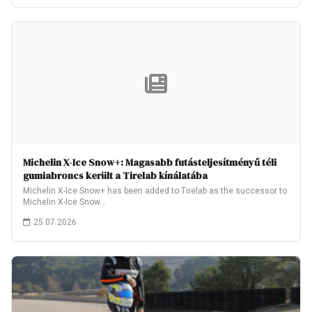
Michelin X-Ice Snow+: Magasabb futásteljesítményű téli
gumiabroncs került a Tirelab kínálatába
Michelin X-Ice Snow+ has been added to Tirelab as the successor to
Michelin X-Ice Snow…
25.07.2026