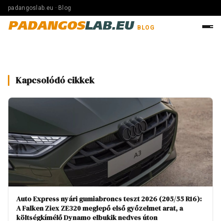
padangoslab.eu · Blog
PADANGOS
LAB.EU
BLOG
Kapcsolódó cikkek
Auto Express nyári gumiabroncs teszt 2026 (205/55 R16):
A Falken Ziex ZE320 meglepő első győzelmet arat, a
költségkímélő Dynamo elbukik nedves úton