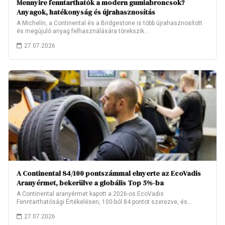
Mennyire fenntarthatók a modern gumiabroncsok?
Anyagok, hatékonyság és újrahasznosítás
A Michelin, a Continental és a Bridgestone is több újrahasznosított
és megújuló anyag felhasználására törekszik.…
27.07.2026
A Continental 84/100 pontszámmal elnyerte az EcoVadis
Aranyérmet, bekerülve a globális Top 5%-ba
A Continental aranyérmet kapott a 2026-os EcoVadis
Fenntarthatósági Értékelésen, 100-ból 84 pontot szerezve, és
ezzel…
27.07.2026