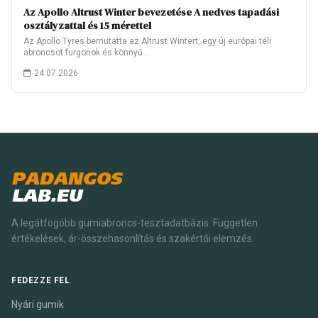
Az Apollo Altrust Winter bevezetése A nedves tapadási
osztályzattal és 15 mérettel
Az Apollo Tyres bemutatta az Altrust Wintert, egy új európai téli
abroncsot furgonok és könnyű…
24.07.2026
PADANGOS
LAB.EU
A legátfogóbb gumiabroncs-tesztadatbázis. Független
értékelések, ár-összehasonlítás és szakértői elemzés.
FEDEZZE FEL
Nyári gumik