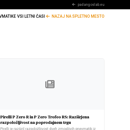
padangoslab.eu
VMATIKE
·
VSI LETNI ČASI
·
NAZAJ NA SPLETNO MESTO
Pirelli P Zero R in P Zero Trofeo RS: Razširjena
razpoložljivost na poprodajnem trgu
Pirelli je razširil razpoložljivost dveh zmogljivih pnevmatik iz