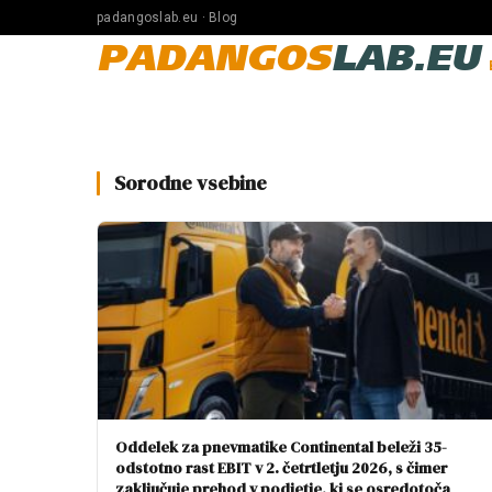
padangoslab.eu · Blog
PADANGOS
LAB.EU
Sorodne vsebine
Oddelek za pnevmatike Continental beleži 35-
odstotno rast EBIT v 2. četrtletju 2026, s čimer
zaključuje prehod v podjetje, ki se osredotoča