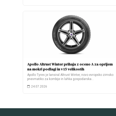
Apollo Altrust Winter prihaja z oceno A za oprijem
na mokri podlagi in v 15 velikostih
Apollo Tyres je lansiral Altrust Winter, novo evropsko zimsko
pnevmatiko za kombije in lahka gospodarska…
24.07.2026