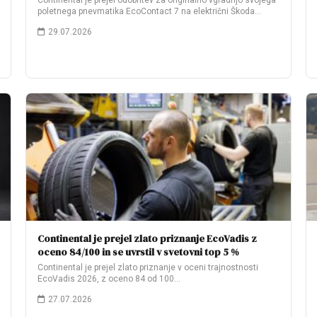
Continental je prejel odobritev za originalno vgradnjo svojega
poletnega pnevmatika EcoContact 7 na električni Škoda…
29.07.2026
Continental je prejel zlato priznanje EcoVadis z
oceno 84/100 in se uvrstil v svetovni top 5 %
Continental je prejel zlato priznanje v oceni trajnostnosti
EcoVadis 2026, z oceno 84 od 100…
27.07.2026