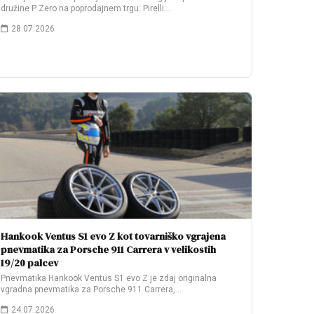
družine P Zero na poprodajnem trgu: Pirelli…
28.07.2026
Hankook Ventus S1 evo Z kot tovarniško vgrajena
pnevmatika za Porsche 911 Carrera v velikostih
19/20 palcev
Pnevmatika Hankook Ventus S1 evo Z je zdaj originalna
vgradna pnevmatika za Porsche 911 Carrera,…
24.07.2026