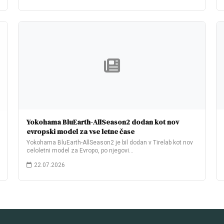
Yokohama BluEarth-AllSeason2 dodan kot nov
evropski model za vse letne čase
Yokohama BluEarth-AllSeason2 je bil dodan v Tirelab kot nov
celoletni model za Evropo, po njegovi…
22.07.2026