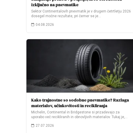
izključno na pnevmatike
Sektor Continentalovih pnevmatik je v drugem četrtletju 2026
dosegel močne rezultate, pri čemer se je…
04.08.2026
Kako trajnostne so sodobne pnevmatike? Razlaga
materialov, učinkovitosti in recikliranja
Michelin, Continental in Bridgestone si prizadevajo za
uporabo več recikliranih in obnovljivih materialov. Tukaj je,…
27.07.2026