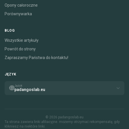
Opony całoroczne
Porównywarka
BLOG
Wszystkie artykuły
Powrót do strony
Zapraszamy Państwa do kontaktu!
JĘZYK
Język
padangoslab.eu
© 2026 padangoslab.eu
Ta strona zawiera linki afiliacyjne. możemy otrzymać rekompensatę, gdy
klikniesz na niektóre linki.