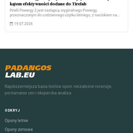
kątem efektywności dodane do Tirelab
Pirelli Powergy 2 jest następcą oryginalnego Powergy,
przeznaczonym do codziennego użytku letniego, z naciskiem na…
19.07.2026
PADANGOS
LAB.EU
Najobszerniejsza baza testów opon. niezależne recenzje,
porównanie cen i ekspercka analiza.
ODKRYJ
Opony letnie
Opony zimowe