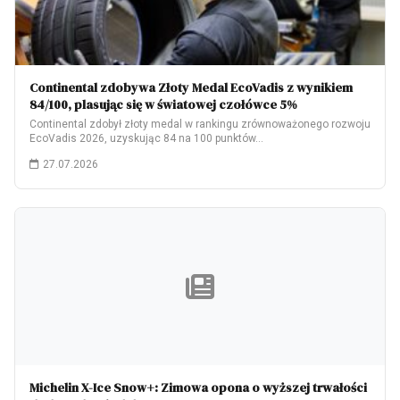
Continental zdobywa Złoty Medal EcoVadis z wynikiem
84/100, plasując się w światowej czołówce 5%
Continental zdobył złoty medal w rankingu zrównoważonego rozwoju
EcoVadis 2026, uzyskując 84 na 100 punktów…
27.07.2026
Michelin X-Ice Snow+: Zimowa opona o wyższej trwałości