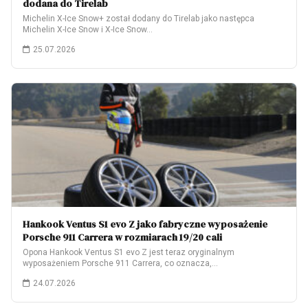
dodana do Tirelab
Michelin X-Ice Snow+ został dodany do Tirelab jako następca
Michelin X-Ice Snow i X-Ice Snow…
25.07.2026
Hankook Ventus S1 evo Z jako fabryczne wyposażenie
Porsche 911 Carrera w rozmiarach 19/20 cali
Opona Hankook Ventus S1 evo Z jest teraz oryginalnym
wyposażeniem Porsche 911 Carrera, co oznacza,…
24.07.2026