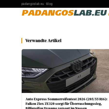
padangoslab.eu · Blog
PADANGOS
LAB.EU
Verwandte Artikel
Auto Express Sommerreifentest 2026 (205/55 R16):
Falken Ziex ZE320 sorgt für Überraschungssieg,
Billigreifen Dynamo versagt im Nassen