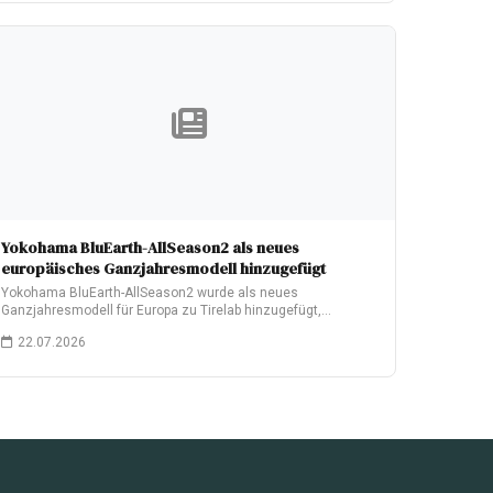
Yokohama BluEarth-AllSeason2 als neues
europäisches Ganzjahresmodell hinzugefügt
Yokohama BluEarth-AllSeason2 wurde als neues
Ganzjahresmodell für Europa zu Tirelab hinzugefügt,
nachdem es im Juni…
22.07.2026