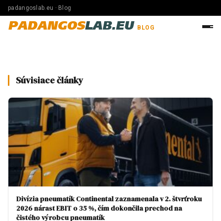
padangoslab.eu · Blog
PADANGOS
LAB.EU
BLOG
Súvisiace články
Divízia pneumatík Continental zaznamenala v 2. štvrťroku
2026 nárast EBIT o 35 %, čím dokončila prechod na
čistého výrobcu pneumatík