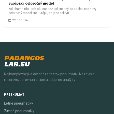
európsky celoročný model
Yokohama BluEarth-AllSeason2 bol pridaný do Tirelab ako nový
celoročný model pre Európu, po jeho pokrytí…
22.07.2026
PADANGOS
LAB.EU
Najkomplexnejšia databáza testov pneumatík. Nezávislé
recenzie, porovnanie cien a odborné analýzy.
PRESKÚMAŤ
Letné pneumatiky
Zimné pneumatiky