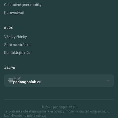
Celoročné pneumatiky
Porovnávač
BLOG
Všetky články
Späť na stránku
Kontaktujte nás
JAZYK
Jazyk
padangoslab.eu
© 2026 padangoslab.eu
Táto stránka obsahuje partnerské odkazy. môžeme dostať kompenzáciu,
keď kliknete na určité odkazy.