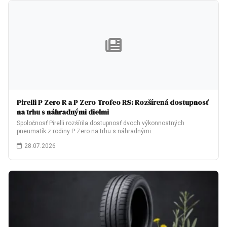
Pirelli P Zero R a P Zero Trofeo RS: Rozšírená dostupnosť
na trhu s náhradnými dielmi
Spoločnosť Pirelli rozšírila dostupnosť dvoch výkonnostných
pneumatík z rodiny P Zero na trhu s náhradnými…
28.07.2026