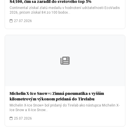
84/100, čím sa zaradil do svetového top 5%
Continental získal zlatú medailu v hodnotení udržateľnosti EcoVadis
2026, pričom získal 84 zo 100 bodov…
27.07.2026
Michelin X-Ice Snow+: Zimná pneumatika s vyšším
kilometrovým výkonom pridaná do Tirelabu
Michelin X-Ice Snow+ bol pridaný do Tirelab ako nástupca Michelin X-
Ice Snow a X-Ice Snow…
25.07.2026