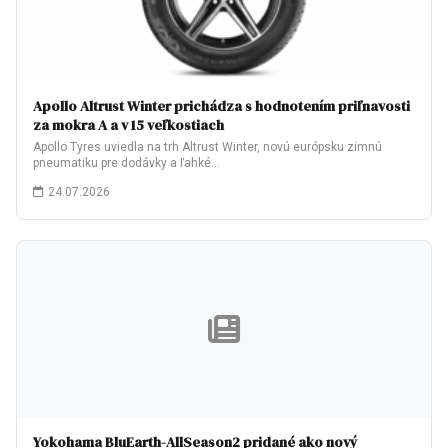
Apollo Altrust Winter prichádza s hodnotením priľnavosti
za mokra A a v 15 veľkostiach
Apollo Tyres uviedla na trh Altrust Winter, novú európsku zimnú
pneumatiku pre dodávky a ľahké…
24.07.2026
Yokohama BluEarth-AllSeason2 pridané ako nový