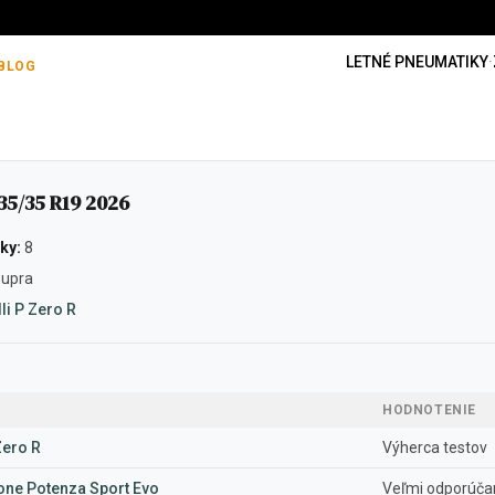
LETNÉ PNEUMATIKY
·
BLOG
5/35 R19 2026
ky:
8
Supra
lli P Zero R
HODNOTENIE
 Zero R
Výherca testov
one Potenza Sport Evo
Veľmi odporúča