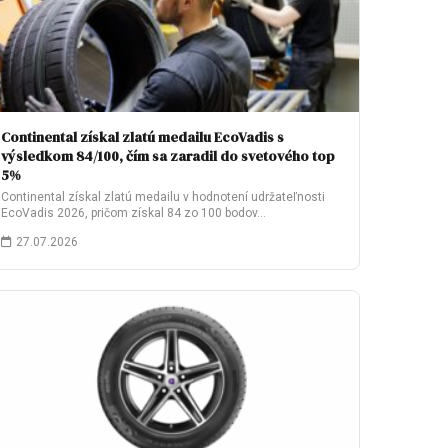
Continental získal zlatú medailu EcoVadis s
výsledkom 84/100, čím sa zaradil do svetového top
5%
Continental získal zlatú medailu v hodnotení udržateľnosti
EcoVadis 2026, pričom získal 84 zo 100 bodov…
27.07.2026