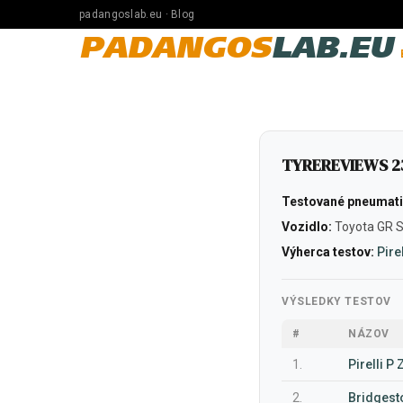
padangoslab.eu · Blog
PADANGOS
LAB.EU
TYREREVIEWS 23
Testované pneumati
Vozidlo:
Toyota GR 
Výherca testov:
Pire
VÝSLEDKY TESTOV
#
NÁZOV
1.
Pirelli P
2.
Bridgest