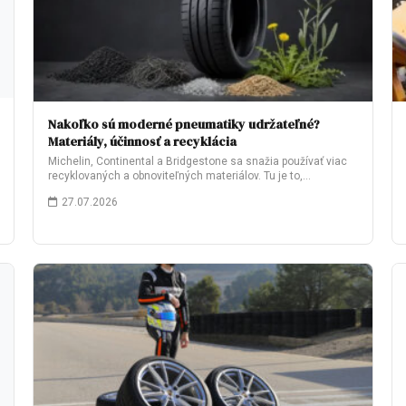
Nakoľko sú moderné pneumatiky udržateľné?
Materiály, účinnosť a recyklácia
Michelin, Continental a Bridgestone sa snažia používať viac
recyklovaných a obnoviteľných materiálov. Tu je to,…
27.07.2026