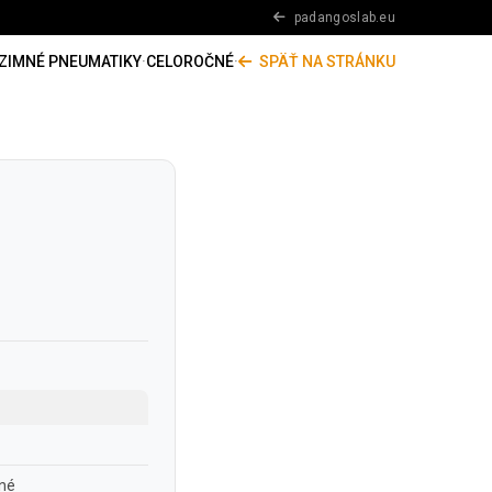
padangoslab.eu
ZIMNÉ PNEUMATIKY
·
CELOROČNÉ
·
SPÄŤ NA STRÁNKU
né