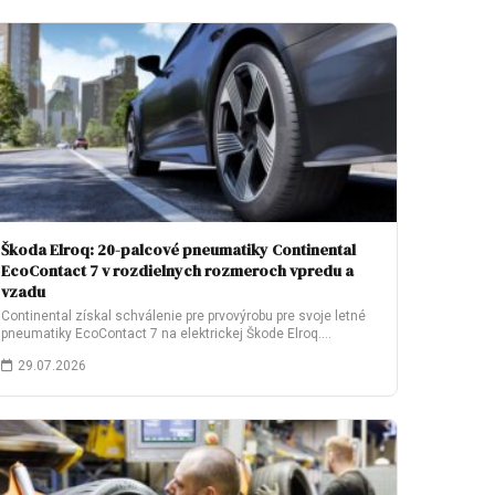
Škoda Elroq: 20-palcové pneumatiky Continental
EcoContact 7 v rozdielnych rozmeroch vpredu a
vzadu
Continental získal schválenie pre prvovýrobu pre svoje letné
pneumatiky EcoContact 7 na elektrickej Škode Elroq.…
29.07.2026