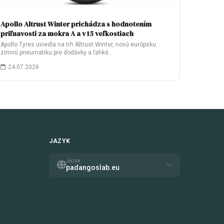
Apollo Altrust Winter prichádza s hodnotením
priľnavosti za mokra A a v 15 veľkostiach
Apollo Tyres uviedla na trh Altrust Winter, novú európsku
zimnú pneumatiku pre dodávky a ľahké…
24.07.2026
JAZYK
Jazyk
padangoslab.eu