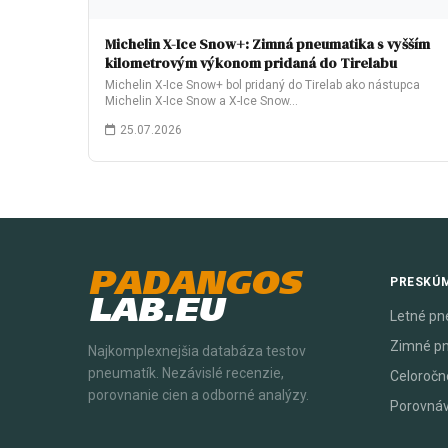
Michelin X-Ice Snow+: Zimná pneumatika s vyšším
kilometrovým výkonom pridaná do Tirelabu
Michelin X-Ice Snow+ bol pridaný do Tirelab ako nástupca
Michelin X-Ice Snow a X-Ice Snow…
25.07.2026
PADANGOS
PRESKÚ
LAB.EU
Letné pn
Zimné p
Najkomplexnejšia databáza testov
pneumatík. Nezávislé recenzie,
Celoročn
porovnanie cien a odborné analýzy.
Porovná