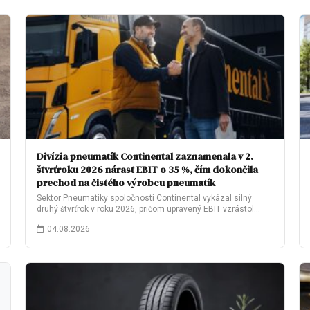
Divízia pneumatík Continental zaznamenala v 2.
štvrťroku 2026 nárast EBIT o 35 %, čím dokončila
prechod na čistého výrobcu pneumatík
Sektor Pneumatiky spoločnosti Continental vykázal silný
druhý štvrťrok v roku 2026, pričom upravený EBIT vzrástol…
04.08.2026