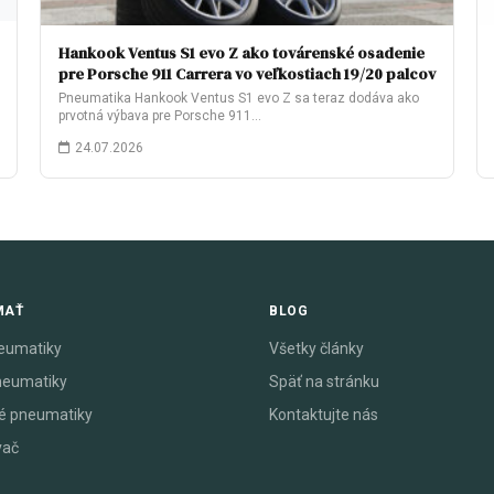
Hankook Ventus S1 evo Z ako továrenské osadenie
pre Porsche 911 Carrera vo veľkostiach 19/20 palcov
Pneumatika Hankook Ventus S1 evo Z sa teraz dodáva ako
prvotná výbava pre Porsche 911…
24.07.2026
MAŤ
BLOG
eumatiky
Všetky články
neumatiky
Späť na stránku
é pneumatiky
Kontaktujte nás
vač