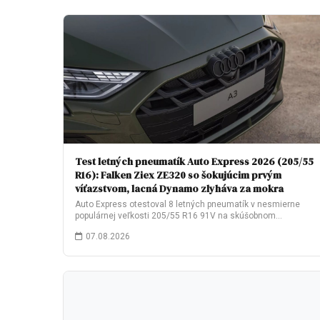
Test letných pneumatík Auto Express 2026 (205/55
R16): Falken Ziex ZE320 so šokujúcim prvým
víťazstvom, lacná Dynamo zlyháva za mokra
Auto Express otestoval 8 letných pneumatík v nesmierne
populárnej veľkosti 205/55 R16 91V na skúšobnom…
07.08.2026