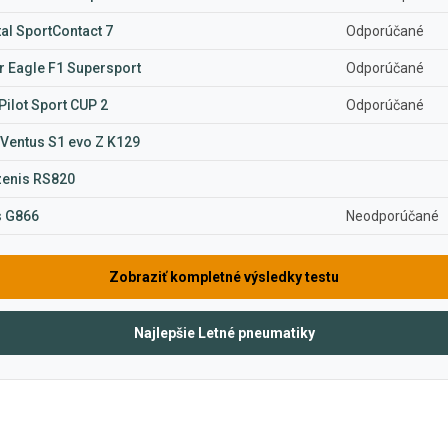
al SportContact 7
Odporúčané
 Eagle F1 Supersport
Odporúčané
Pilot Sport CUP 2
Odporúčané
Ventus S1 evo Z K129
zenis RS820
s G866
Neodporúčané
Zobraziť kompletné výsledky testu
Najlepšie Letné pneumatiky