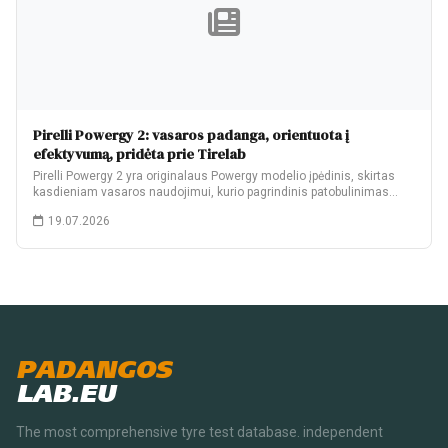
Pirelli Powergy 2: vasaros padanga, orientuota į
efektyvumą, pridėta prie Tirelab
Pirelli Powergy 2 yra originalaus Powergy modelio įpėdinis, skirtas
kasdieniam vasaros naudojimui, kurio pagrindinis patobulinimas…
19.07.2026
PADANGOS
LAB.EU
The most comprehensive tyre test database. independent