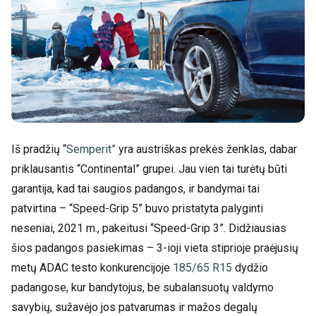
Iš pradžių “
Semperit”
yra austriškas prekės ženklas, dabar
priklausantis “Continental” grupei. Jau vien tai turėtų būti
garantija, kad tai saugios padangos, ir bandymai tai
patvirtina – “Speed-Grip 5” buvo pristatyta palyginti
neseniai, 2021 m., pakeitusi “Speed-Grip 3”. Didžiausias
šios padangos pasiekimas – 3-ioji vieta stiprioje praėjusių
metų ADAC testo konkurencijoje
185/65 R15
dydžio
padangose, kur bandytojus, be subalansuotų valdymo
savybių, sužavėjo jos patvarumas ir mažos degalų