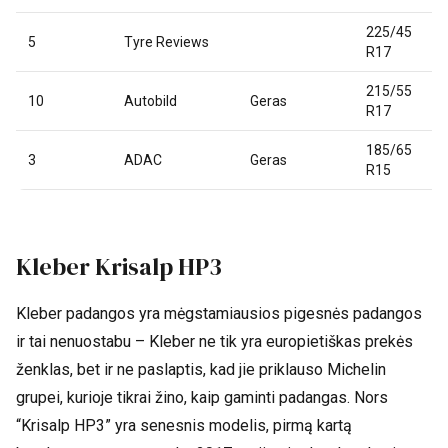
225/45
5
Tyre Reviews
R17
215/55
10
Autobild
Geras
R17
185/65
3
ADAC
Geras
R15
Kleber Krisalp HP3
Kleber padangos yra mėgstamiausios pigesnės padangos
ir tai nenuostabu – Kleber ne tik yra europietiškas prekės
ženklas, bet ir ne paslaptis, kad jie priklauso Michelin
grupei, kurioje tikrai žino, kaip gaminti padangas. Nors
“Krisalp HP3” yra senesnis modelis, pirmą kartą