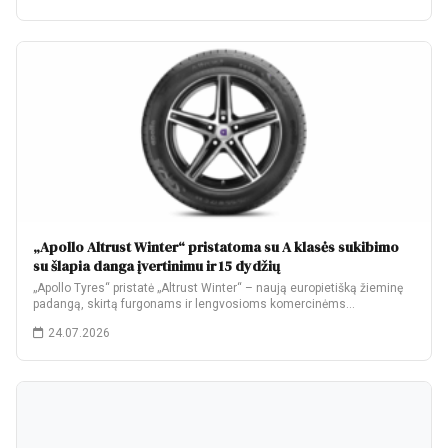
„Apollo Altrust Winter“ pristatoma su A klasės sukibimo
su šlapia danga įvertinimu ir 15 dydžių
„Apollo Tyres“ pristatė „Altrust Winter“ – naują europietišką žieminę
padangą, skirtą furgonams ir lengvosioms komercinėms…
24.07.2026