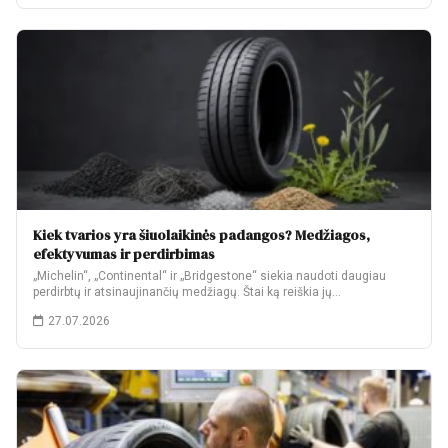
Kiek tvarios yra šiuolaikinės padangos? Medžiagos,
efektyvumas ir perdirbimas
„Michelin“, „Continental“ ir „Bridgestone“ siekia naudoti daugiau
perdirbtų ir atsinaujinančių medžiagų. Štai ką reiškia jų…
27.07.2026