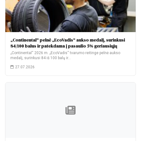
„Continental“ pelnė „EcoVadis“ aukso medalį, surinkusi
84/100 balus ir patekdama į pasaulio 5% geriausiųjų
„Continental“ 2026 m. „EcoVadis“ tvarumo reitinge pelnė aukso
medalį, surinkusi 84 iš 100 balų ir…
27.07.2026