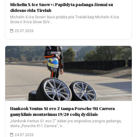
Michelin X-Ice Snow+: Papildyta padanga žiemai su
didesne rida Tirelab
Michelin X-Ice Snow+ buvo pridėta prie Tirelab kaip Michelin X-Ice
Snow ir X-Ice Snow SUV…
25.07.2026
Hankook Ventus S1 evo Z tampa Porsche 911 Carrera
gamyklinis montavimas 19/20 colių dydžiais
„Hankook Ventus S1 evo Z“ dabar yra originalios įrangos padanga,
skirta „Porsche 911 Carrera“, ir…
24.07.2026