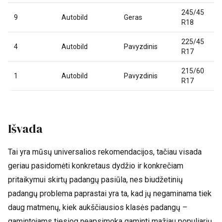
245/45
9
Autobild
Geras
R18
225/45
4
Autobild
Pavyzdinis
R17
215/60
1
Autobild
Pavyzdinis
R17
Išvada
Tai yra mūsų universalios rekomendacijos, tačiau visada
geriau pasidomėti konkretaus dydžio ir konkrečiam
pritaikymui skirtų padangų pasiūla, nes biudžetinių
padangų problema paprastai yra ta, kad jų negaminama tiek
daug matmenų, kiek aukščiausios klasės padangų –
gamintojams tiesiog neapsimoka gaminti mažiau populiarių