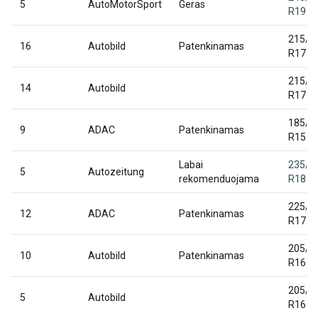
5
AutoMotorSport
Geras
R19
215/5
16
Autobild
Patenkinamas
R17
215/5
14
Autobild
R17
185/6
9
ADAC
Patenkinamas
R15
Labai
235/5
5
Autozeitung
rekomenduojama
R18
225/5
12
ADAC
Patenkinamas
R17
205/5
10
Autobild
Patenkinamas
R16
205/5
5
Autobild
R16