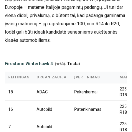
Europoje – matėme Italijoje pagamintų padangų. Ji turi dar
vieną didelį privalumą, o būtent tai, kad padanga gaminama
įvairių matmenų – jų registruojame 100, nuo R14 iki R20,
todėl gali būti ideali kandidatė senesniems aukštesnės
klasės automobiliams.
Firestone Winterhawk 4
: Testai
(★63)
REITINGAS
ORGANIZACIJA
ĮVERTINIMAS
MATM
225/4
18
ADAC
Pakankamai
R18
225/4
16
Autobild
Patenkinamas
R18
225/4
7
Autobild
R18