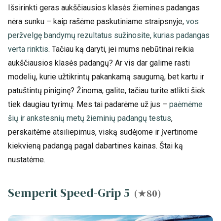
Išsirinkti geras aukščiausios klasės žiemines padangas
nėra sunku – kaip rašėme paskutiniame straipsnyje,
vos
peržvelgę bandymų rezultatus sužinosite, kurias padangas
verta rinktis
. Tačiau ką daryti, jei mums nebūtinai reikia
aukščiausios klasės padangų? Ar vis dar galime rasti
modelių, kurie užtikrintų pakankamą saugumą, bet kartu ir
patuštintų piniginę? Žinoma, galite, tačiau turite atlikti šiek
tiek daugiau tyrimų. Mes tai padarėme už jus –
paėmėme
šių ir ankstesnių metų žieminių padangų testus
,
perskaitėme atsiliepimus, viską sudėjome ir įvertinome
kiekvieną padangą pagal dabartines kainas. Štai ką
nustatėme.
Semperit Speed-Grip 5
(★80)