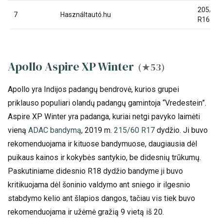
205/5
7
Használtautó.hu
R16
Apollo Aspire XP Winter
(★53)
Apollo yra Indijos padangų bendrovė, kurios grupei
priklauso populiari olandų padangų gamintoja “Vredestein”.
Aspire XP Winter yra padanga, kuriai netgi pavyko laimėti
vieną
ADAC bandymą
, 2019 m.
215/60 R17
dydžio. Ji buvo
rekomenduojama ir kituose bandymuose, daugiausia dėl
puikaus kainos ir kokybės santykio, be didesnių trūkumų.
Paskutiniame didesnio R18 dydžio bandyme ji buvo
kritikuojama dėl šoninio valdymo ant sniego ir ilgesnio
stabdymo kelio ant šlapios dangos, tačiau vis tiek buvo
rekomenduojama ir užėmė gražią 9 vietą iš 20.