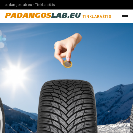
padangoslab.eu · Tinklaraštis
PADANGOS
LAB.EU
TINKLARAŠTIS