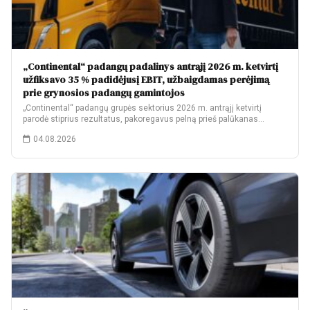
„Continental“ padangų padalinys antrąjį 2026 m. ketvirtį
užfiksavo 35 % padidėjusį EBIT, užbaigdamas perėjimą
prie grynosios padangų gamintojos
„Continental“ padangų grupės sektorius 2026 m. antrąjį ketvirtį
parodė stiprius rezultatus, pakoregavus pelną prieš palūkanas…
04.08.2026