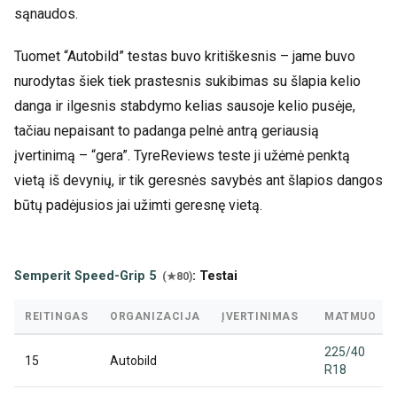
sąnaudos.
Tuomet “Autobild” testas buvo kritiškesnis – jame buvo
nurodytas šiek tiek prastesnis sukibimas su šlapia kelio
danga ir ilgesnis stabdymo kelias sausoje kelio pusėje,
tačiau nepaisant to padanga pelnė antrą geriausią
įvertinimą – “gera”. TyreReviews teste ji užėmė penktą
vietą iš devynių, ir tik geresnės savybės ant šlapios dangos
būtų padėjusios jai užimti geresnę vietą.
Semperit Speed-Grip 5
: Testai
(★80)
REITINGAS
ORGANIZACIJA
ĮVERTINIMAS
MATMUO
225/40
15
Autobild
R18