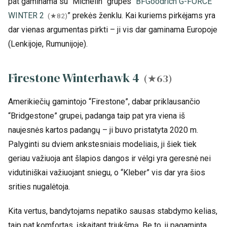
pat gaminama su “Michelin” grupės “
BFGoodrich G-FORCE
WINTER 2
” prekės ženklu. Kai kuriems pirkėjams yra
(★82)
dar vienas argumentas pirkti – ji vis dar gaminama Europoje
(Lenkijoje, Rumunijoje).
Firestone Winterhawk 4
(★63)
Amerikiečių gamintojo “Firestone”, dabar priklausančio
“Bridgestone” grupei, padanga taip pat yra viena iš
naujesnės kartos padangų – ji buvo pristatyta 2020 m.
Palyginti su dviem ankstesniais modeliais, ji šiek tiek
geriau važiuoja ant šlapios dangos ir vėlgi yra geresnė nei
vidutiniškai važiuojant sniegu, o “Kleber” vis dar yra šios
srities nugalėtoja.
Kita vertus, bandytojams nepatiko sausas stabdymo kelias,
taip pat komfortas, įskaitant triukšmą. Be to, ji pagaminta