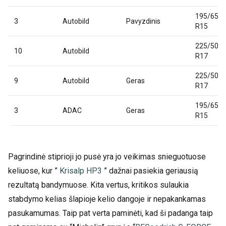
195/65
3
Autobild
Pavyzdinis
R15
225/50
10
Autobild
R17
225/50
9
Autobild
Geras
R17
195/65
3
ADAC
Geras
R15
Pagrindinė stiprioji jo pusė yra jo veikimas snieguotuose
keliuose, kur ”
Krisalp HP3
” dažnai pasiekia geriausią
rezultatą bandymuose. Kita vertus, kritikos sulaukia
stabdymo kelias šlapioje kelio dangoje ir nepakankamas
pasukamumas. Taip pat verta paminėti, kad ši padanga taip