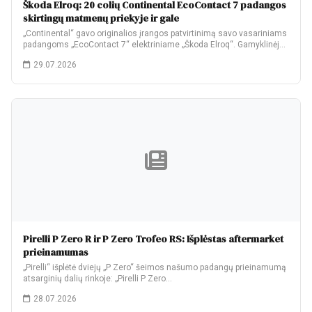
Škoda Elroq: 20 colių Continental EcoContact 7 padangos
skirtingų matmenų priekyje ir gale
„Continental“ gavo originalios įrangos patvirtinimą savo vasariniams
padangoms „EcoContact 7“ elektriniame „Škoda Elroq“. Gamyklinėje
komplektacijoje…
29.07.2026
Pirelli P Zero R ir P Zero Trofeo RS: Išplėstas aftermarket
prieinamumas
„Pirelli“ išplėtė dviejų „P Zero“ šeimos našumo padangų prieinamumą
atsarginių dalių rinkoje: „Pirelli P Zero…
28.07.2026