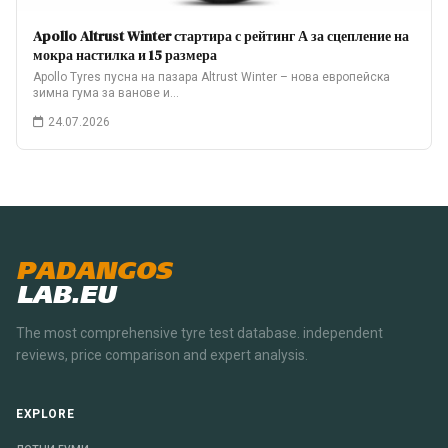
Apollo Altrust Winter стартира с рейтинг А за сцепление на
мокра настилка и 15 размера
Apollo Tyres пусна на пазара Altrust Winter – нова европейска
зимна гума за ванове и…
24.07.2026
PADANGOS
LAB.EU
The most comprehensive tyre test database. independent
reviews, price comparison and expert analysis.
EXPLORE