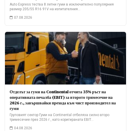
Auto Express тества 8 летни гуми в изключително популярния
размер 205/55 R16 91V на изпитателния…
07.08.2026
Отделът за гуми на Continental отчита 35% ръст на
оперативната печалба (EBIT) за второто тримесечие на
2026 г., завършвайки прехода към чист производител на
гуми
Груповият сектор Гуми на Continental отбеляза силно второ
тримесечие през 2026 г., като коригираната EBIT…
04.08.2026