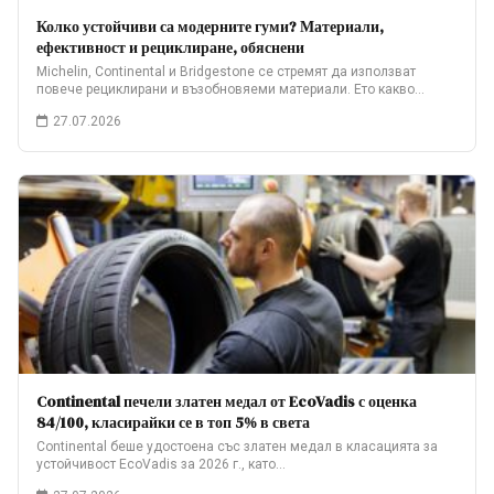
Колко устойчиви са модерните гуми? Материали,
ефективност и рециклиране, обяснени
Michelin, Continental и Bridgestone се стремят да използват
повече рециклирани и възобновяеми материали. Ето какво…
27.07.2026
Continental печели златен медал от EcoVadis с оценка
84/100, класирайки се в топ 5% в света
Continental беше удостоена със златен медал в класацията за
устойчивост EcoVadis за 2026 г., като…