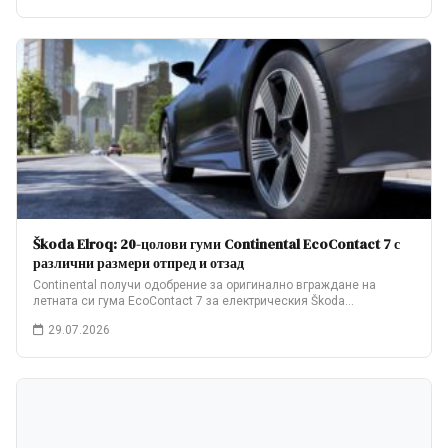
Škoda Elroq: 20-цолови гуми Continental EcoContact 7 с
различни размери отпред и отзад
Continental получи одобрение за оригинално вграждане на
летната си гума EcoContact 7 за електрическия Škoda…
29.07.2026