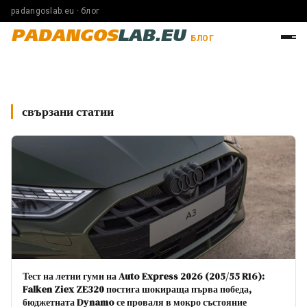
padangoslab.eu · блог
PADANGOS
LAB.EU
БЛОГ
свързани статии
Тест на летни гуми на Auto Express 2026 (205/55 R16):
Falken Ziex ZE320 постига шокираща първа победа,
бюджетната Dynamo се проваля в мокро състояние