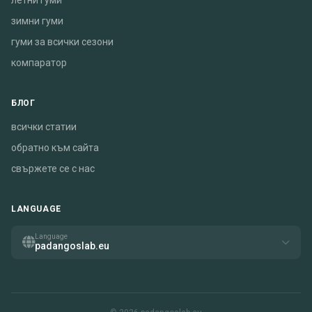
летни гуми
зимни гуми
гуми за всички сезони
компаратор
БЛОГ
всички статии
обратно към сайта
свържете се с нас
LANGUAGE
Language
padangoslab.eu